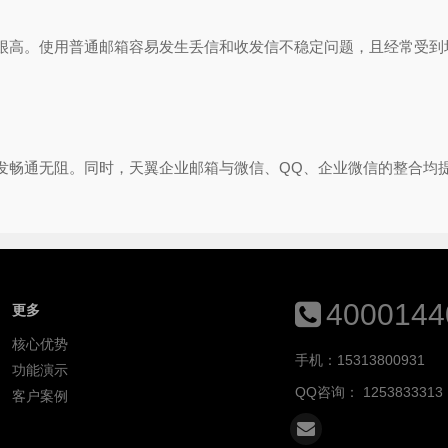
很高。使用普通邮箱容易发生丢信和收发信不稳定问题，且经常受到
发畅通无阻。同时，天翼企业邮箱与微信、QQ、企业微信的整合均
4000144
更多
核心优势
手机：15313800931
功能演示
QQ咨询：
1253833313
客户案例