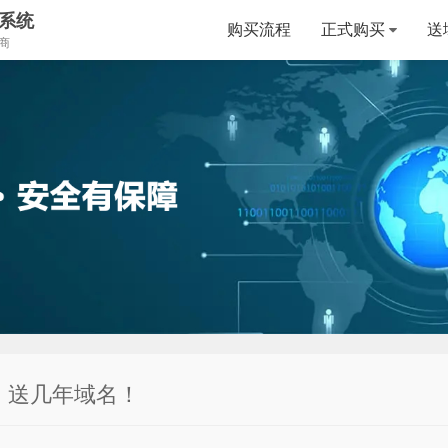
系统
购买流程
正式购买
送
商
，送几年域名！