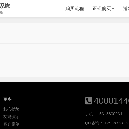
系统
购买流程
正式购买
送
商
4000144
更多
核心优势
手机：15313800931
功能演示
QQ咨询：
1253833313
客户案例