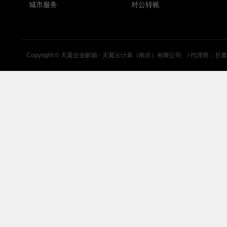
城市服务
对公转账
Copyright ©
天翼企业邮箱 · 天翼云计算（南京）有限公司
/ 代理商：甘