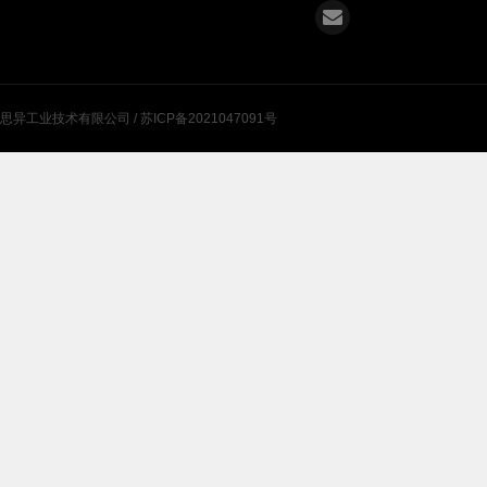
肃思异工业技术有限公司 /
苏ICP备2021047091号